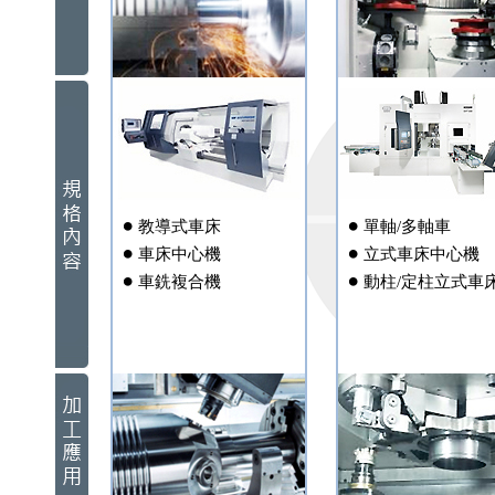
教導式車床
單軸/多軸車
車床中心機
立式車床中心機
車銑複合機
動柱/定柱立式車